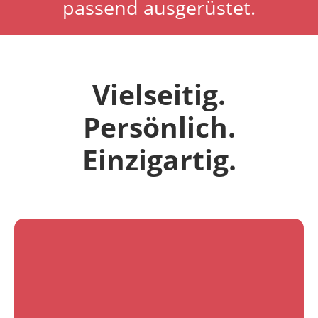
passend ausgerüstet.
Duwerag
Vielseitig.
Persönlich.
Einzigartig.